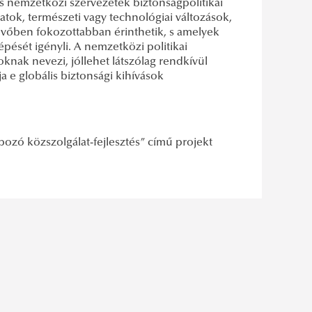
s nemzetközi szervezetek biztonságpolitikai
tok, természeti vagy technológiai változások,
jövőben fokozottabban érinthetik, s amelyek
ését igényli. A nemzetközi politikai
knak nevezi, jóllehet látszólag rendkívül
 e globális biztonsági kihívások
zó közszolgálat-fejlesztés” című projekt