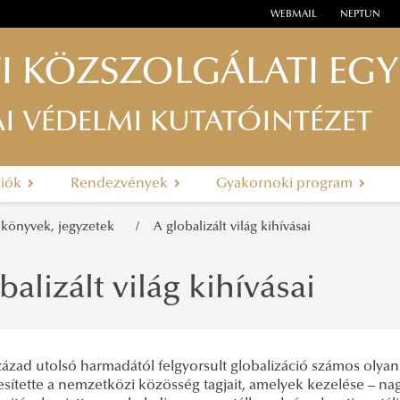
WEBMAIL
NEPTUN
I KÖZSZOLGÁLATI EG
AI VÉDELMI KUTATÓINTÉZET
ciók
Rendezvények
Gyakornoki program
nkönyvek, jegyzetek
A globalizált világ kihívásai
balizált világ kihívásai
zázad utolsó harmadától felgyorsult globalizáció számos olyan
sítette a nemzetközi közösség tagjait, amelyek kezelése – na