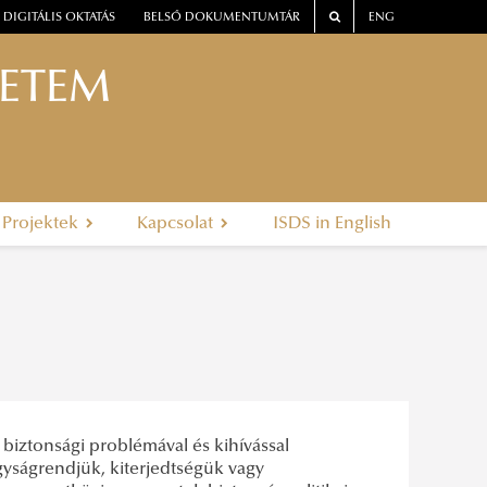
DIGITÁLIS OKTATÁS
BELSŐ DOKUMENTUMTÁR
ENG
YETEM
Projektek
Kapcsolat
ISDS in English
 biztonsági problémával és kihívással
gyságrendjük, kiterjedtségük vagy