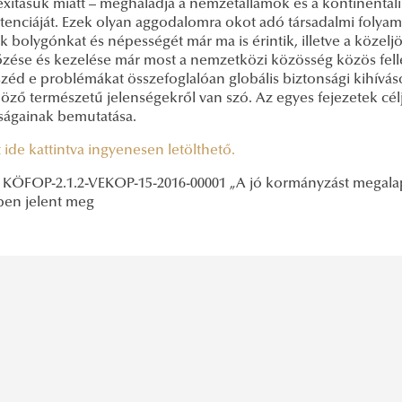
xitásuk miatt – meghaladja a nemzetállamok és a kontinentáli
enciáját. Ezek olyan aggodalomra okot adó társadalmi folyama
 bolygónkat és népességét már ma is érintik, illetve a közel
zése és kezelése már most a nemzetközi közösség közös fellép
éd e problémákat összefoglalóan globális biztonsági kihíváso
ző természetű jelenségekről van szó. Az egyes fejezetek célja
sságainak bemutatása.
 ide kattintva ingyenesen letölthető.
 KÖFOP-2.1.2-VEKOP-15-2016-00001 „A jó kormányzást megalapo
ben jelent meg