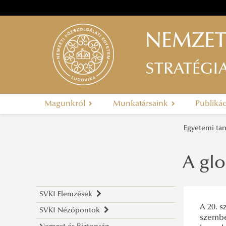
NEMZET
STRATÉGI
Magunkról
Munkatársaink
Publiká
Egyetemi ta
A glo
SVKI Elemzések
A 20. s
SVKI Nézőpontok
NKE Stratégiai Védelmi
szembe