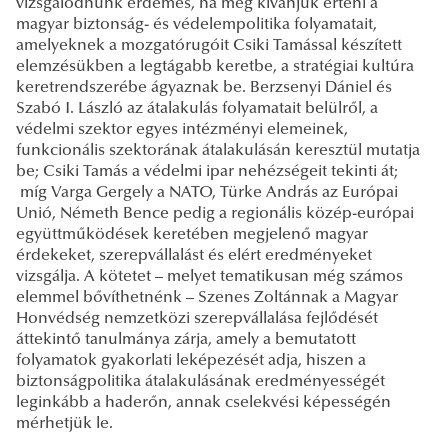
vizsgálódnunk érdemes, ha meg kívánjuk érteni a
magyar biztonság- és védelempolitika folyamatait,
amelyeknek a mozgatórugóit Csiki Tamással készített
elemzésükben a legtágabb keretbe, a stratégiai kultúra
keretrendszerébe ágyaznak be. Berzsenyi Dániel és
Szabó I. László az átalakulás folyamatait belülről, a
védelmi szektor egyes intézményi elemeinek,
funkcionális szektorának átalakulásán keresztül mutatja
be; Csiki Tamás a védelmi ipar nehézségeit tekinti át;
míg Varga Gergely a NATO, Türke András az Európai
Unió, Németh Bence pedig a regionális közép-európai
együttműködések keretében megjelenő magyar
érdekeket, szerepvállalást és elért eredményeket
vizsgálja. A kötetet – melyet tematikusan még számos
elemmel bővíthetnénk – Szenes Zoltánnak a Magyar
Honvédség nemzetközi szerepvállalása fejlődését
áttekintő tanulmánya zárja, amely a bemutatott
folyamatok gyakorlati leképezését adja, hiszen a
biztonságpolitika átalakulásának eredményességét
leginkább a haderőn, annak cselekvési képességén
mérhetjük le.