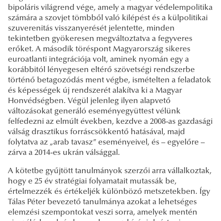
bipoláris világrend vége, amely a magyar védelempolitika
számára a szovjet tömbből való kilépést és a külpolitikai
szuverenitás visszanyerését jelentette, minden
tekintetben gyökeresen megváltoztatva a fegyveres
erőket. A második töréspont Magyarország sikeres
euroatlanti integrációja volt, aminek nyomán egy a
korábbitól lényegesen eltérő szövetségi rendszerbe
történő betagozódás ment végbe, ismételten a feladatok
és képességek új rendszerét alakítva ki a Magyar
Honvédségben. Végül jelenleg ilyen alapvető
változásokat generáló eseményegyüttest vélünk
felfedezni az elmúlt években, kezdve a 2008-as gazdasági
válság drasztikus forráscsökkentő hatásával, majd
folytatva az „arab tavasz” eseményeivel, és – egyelőre –
zárva a 2014-es ukrán válsággal.
A kötetbe gyűjtött tanulmányok szerzői arra vállalkoztak,
hogy e 25 év stratégiai folyamatait mutassák be,
értelmezzék és értékeljék különböző metszetekben. Így
Tálas Péter bevezető tanulmánya azokat a lehetséges
elemzési szempontokat veszi sorra, amelyek mentén