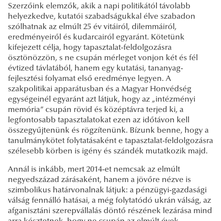
Szerzőink elemzők, akik a napi politikától távolabb
helyezkedve, kutatói szabadságukkal élve szabadon
szólhatnak az elmúlt 25 év vitáiról, dilemmáiról,
eredményeiről és kudarcairól egyaránt. Kötetünk
kifejezett célja, hogy tapasztalat-feldolgozásra
ösztönözzön, s ne csupán mérleget vonjon két és fél
évtized távlatából, hanem egy kutatási, tananyag-
fejlesztési folyamat első eredménye legyen. A
szakpolitikai apparátusban és a Magyar Honvédség
egységeinél egyaránt azt látjuk, hogy az „intézményi
memória” csupán rövid és középtávra terjed ki, a
legfontosabb tapasztalatokat ezen az időtávon kell
összegyűjtenünk és rögzítenünk. Bízunk benne, hogy a
tanulmánykötet folytatásaként e tapasztalat-feldolgozásra
szélesebb körben is igény és szándék mutatkozik majd.
Annál is inkább, mert 2014-et nemcsak az elmúlt
negyedszázad zárásaként, hanem a jövőre nézve is
szimbolikus határvonalnak látjuk: a pénzügyi-gazdasági
válság fennálló hatásai, a még folytatódó ukrán válság, az
afganisztáni szerepvállalás döntő részének lezárása mind