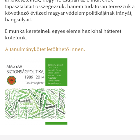
arra késztetnek, hogy ne csupán az elmúlt évek
tapasztalatait összegezzük, hanem tudatosan tervezzük a
következő évtized magyar védelempolitikájának irányát,
hangsúlyait.
E munka kereteinek egyes elemeihez kínál hátteret
kötetünk.
A tanulmánykötet letölthető innen.