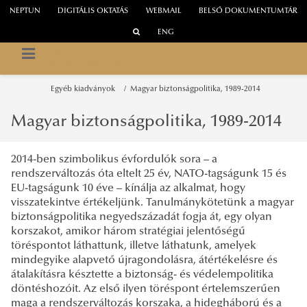
NEPTUN
DIGITÁLIS OKTATÁS
WEBMAIL
BELSŐ DOKUMENTUMTÁR
ENG
NEMZETI KÖZSZOLGÁLATI EGYETEM
STRATÉGIAI VÉDELMI KUTATÓINTÉZET
Egyéb kiadványok
Magyar biztonságpolitika, 1989-2014
Magyar biztonságpolitika, 1989-2014
2014-ben szimbolikus évfordulók sora – a
rendszerváltozás óta eltelt 25 év, NATO-tagságunk 15 és
EU-tagságunk 10 éve – kínálja az alkalmat, hogy
visszatekintve értékeljünk. Tanulmánykötetünk a magyar
biztonságpolitika negyedszázadát fogja át, egy olyan
korszakot, amikor három stratégiai jelentőségű
töréspontot láthattunk, illetve láthatunk, amelyek
mindegyike alapvető újragondolásra, átértékelésre és
átalakításra késztette a biztonság- és védelempolitika
döntéshozóit. Az első ilyen töréspont értelemszerűen
maga a rendszerváltozás korszaka, a hidegháború és a